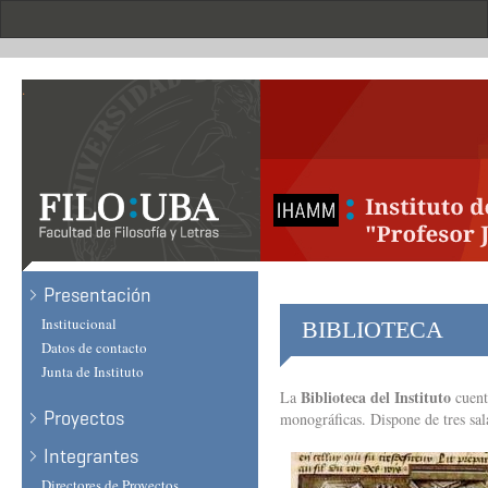
Skip
to
main
content
.
Presentación
Institucional
BIBLIOTECA
Datos de contacto
Junta de Instituto
Biblioteca del Instituto
La
cuent
Proyectos
monográficas. Dispone de tres sal
Integrantes
Directores de Proyectos