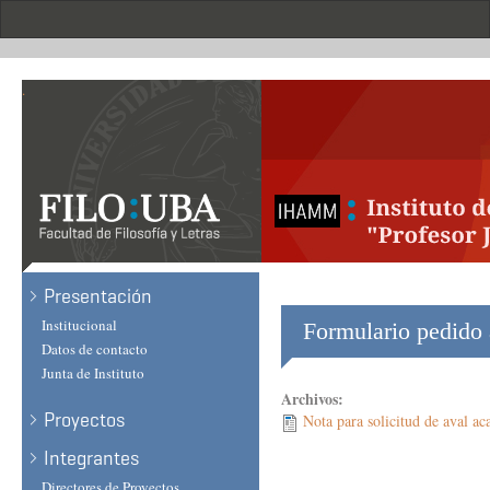
Skip
to
main
content
.
Presentación
Institucional
Formulario pedid
Datos de contacto
Junta de Instituto
Archivos:
Proyectos
Nota para solicitud de aval 
Integrantes
Directores de Proyectos